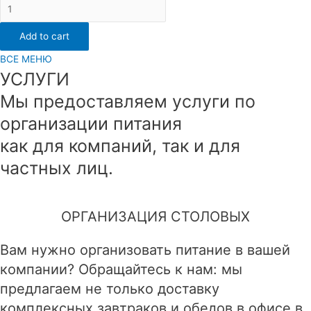
Слойка
с
Add to cart
малиной
quantity
ВСЕ МЕНЮ
УСЛУГИ
Мы предоставляем услуги по
организации питания
как для компаний, так и для
частных лиц.
ОРГАНИЗАЦИЯ СТОЛОВЫХ
Вам нужно организовать питание в вашей
компании? Обращайтесь к нам: мы
предлагаем не только доставку
комплексных завтраков и обедов в офисе в