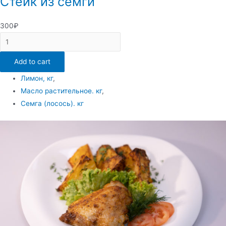
Стейк из семги
300
₽
Стейк
из
Add to cart
семги
quantity
Лимон, кг
,
Масло растительное. кг
,
Семга (лосось). кг