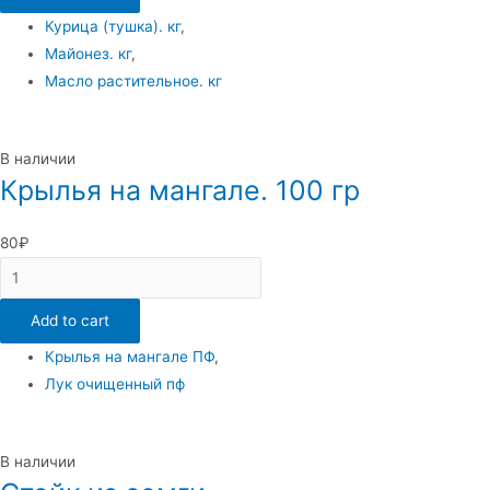
сыром
Курица (тушка). кг
,
quantity
Майонез. кг
,
Масло растительное. кг
В наличии
Крылья на мангале. 100 гр
80
₽
Крылья
на
Add to cart
мангале.
100
Крылья на мангале ПФ
,
гр
Лук очищенный пф
quantity
В наличии