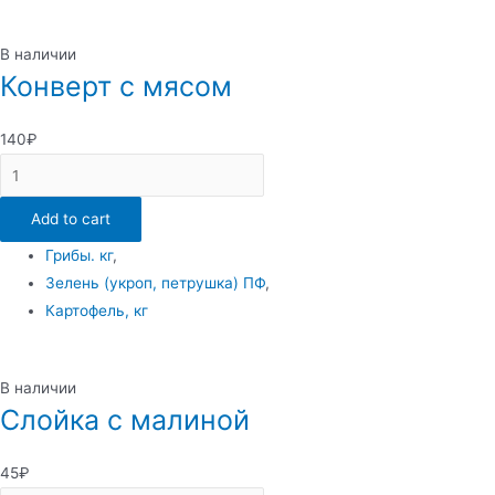
В наличии
Конверт с мясом
140
₽
Конверт
с
Add to cart
мясом
quantity
Грибы. кг
,
Зелень (укроп, петрушка) ПФ
,
Картофель, кг
В наличии
Слойка с малиной
45
₽