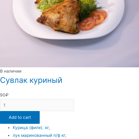
В наличии
Сувлак куриный
90
₽
Сувлак
куриный
Add to cart
quantity
Курица (филе). кг
,
лук маринованный п/ф кг
,