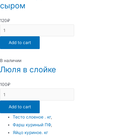
сыром
120
₽
Куриный
рулетик
Add to cart
с
ветчиной
и
В наличии
сыром
Люля в слойке
quantity
100
₽
Люля
в
Add to cart
слойке
quantity
Тесто слоеное . кг
,
Фарш куриный ПФ
,
Яйцо куриное. кг