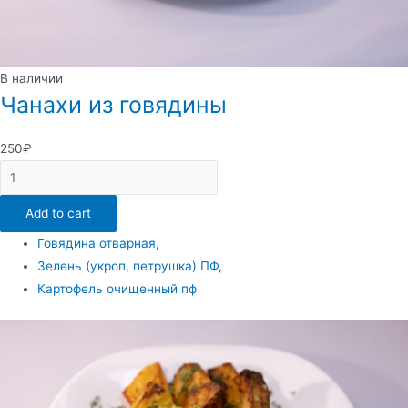
В наличии
Чанахи из говядины
250
₽
Чанахи
из
Add to cart
говядины
quantity
Говядина отварная
,
Зелень (укроп, петрушка) ПФ
,
Картофель очищенный пф