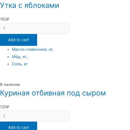
Утка с яблоками
150
₽
Утка
с
Add to cart
яблоками
quantity
Масло сливочное. кг
,
Мёд, кг.
,
Соль. кг
В наличии
Куриная отбивная под сыром
120
₽
Куриная
отбивная
Add to cart
под