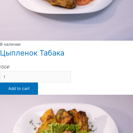
В наличии
Цыпленок Табака
150
₽
Цыпленок
Табака
Add to cart
quantity